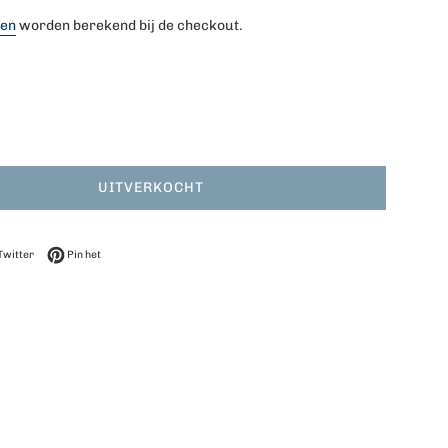
ten
worden berekend bij de checkout.
UITVERKOCHT
op Facebook
Twitteren op Twitter
Pinnen op Pinterest
Twitter
Pin het