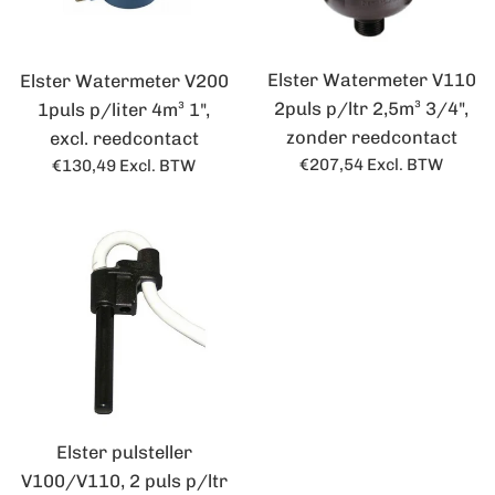
Elster Watermeter V110
Elster Watermeter V200
2puls p/ltr 2,5m³ 3/4",
1puls p/liter 4m³ 1",
zonder reedcontact
excl. reedcontact
Normale
Normale
€207,54
Excl. BTW
€130,49
Excl. BTW
prijs
prijs
Elster pulsteller
V100/V110, 2 puls p/ltr