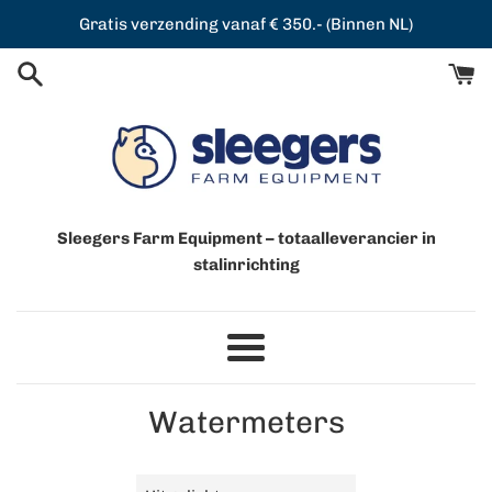
Meteen
Gratis verzending vanaf € 350.- (Binnen NL)
naar
de
content
Sleegers Farm Equipment – totaalleverancier in
stalinrichting
Menu
Watermeters
Sorteer