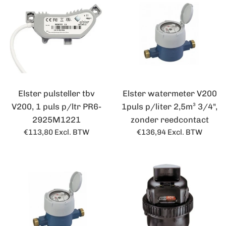
Elster pulsteller tbv
Elster watermeter V200
V200, 1 puls p/ltr PR6-
1puls p/liter 2,5m³ 3/4",
2925M1221
zonder reedcontact
Normale
Normale
€113,80
Excl. BTW
€136,94
Excl. BTW
prijs
prijs