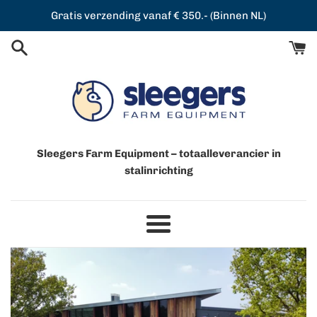
Meteen
Gratis verzending vanaf € 350.- (Binnen NL)
naar
de
content
Sleegers
Sleegers Farm Equipment – totaalleverancier in
stalinrichting
Farm
Equipment
Menu