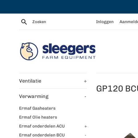
Meteen
naar
de
Zoeken
Inloggen
Aanmeld
content
Ventilatie
+
GP120 BC
Verwarming
-
Ermaf Gasheaters
Ermaf Olie heaters
Ermaf onderdelen ACU
+
Ermaf onderdelen BCU
-