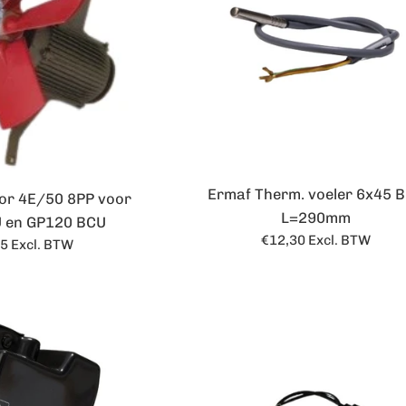
Ermaf Therm. voeler 6x45 
tor 4E/50 8PP voor
L=290mm
 en GP120 BCU
Normale
€12,30
Excl. BTW
le
55
Excl. BTW
prijs