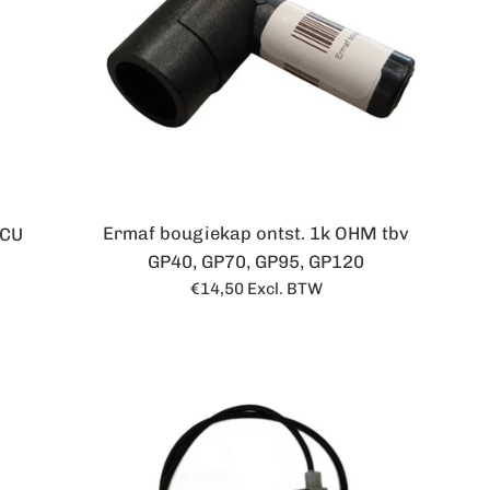
Ermaf bougiekap ontst. 1k OHM tbv
BCU
GP40, GP70, GP95, GP120
Normale
€14,50
Excl. BTW
prijs