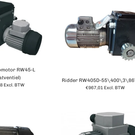
epmotor RW45-L
atventiel)
Ridder RW405D-55\400\3\86
le
38
Excl. BTW
Normale
€967,01
Excl. BTW
prijs