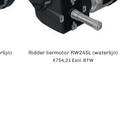
lijn)
Ridder liermotor RW245L (waterlijn)
Normale
€754,21
Excl. BTW
prijs