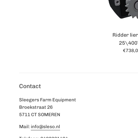
Ridder li
25\400
Norma
€738,
prijs
Contact
Sleegers Farm Equipment
Broekstraat 26
5711 CT SOMEREN
Mail:
info@sleso.nl