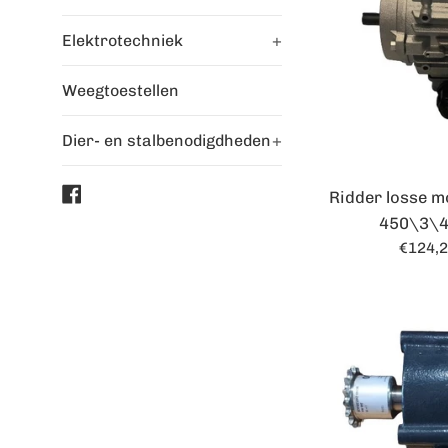
Elektrotechniek
+
Weegtoestellen
Dier- en stalbenodigdheden
+
Facebook
Ridder losse 
450\3\4
Norma
€124,
prijs