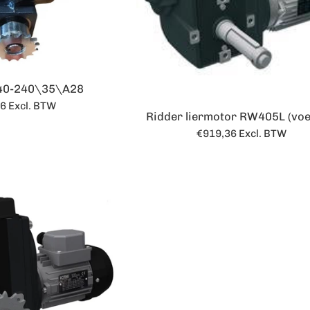
40-240\35\A28
le
46
Excl. BTW
Ridder liermotor RW405L (voer
Normale
€919,36
Excl. BTW
prijs