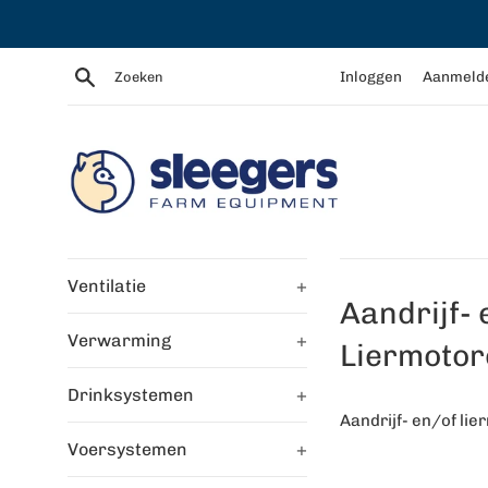
Meteen
naar
de
Zoeken
Inloggen
Aanmeld
content
Ventilatie
+
Aandrijf- 
Verwarming
+
Liermotor
Drinksystemen
+
Aandrijf- en/of li
Voersystemen
+