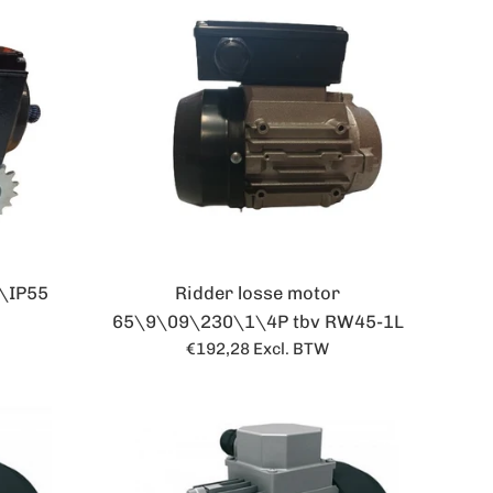
\IP55
Ridder losse motor
65\9\09\230\1\4P tbv RW45-1L
Normale
€192,28
Excl. BTW
prijs