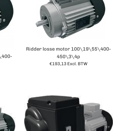
Ridder losse motor 100\19\55\400-
\400-
450\3\4p
Normale
€193,13
Excl. BTW
prijs