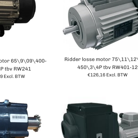
Ridder losse motor 75\11\12
motor 65\9\09\400-
450\3\4P tbv RW401-12
P tbv RW241
Normale
€126,16
Excl. BTW
le
29
Excl. BTW
prijs