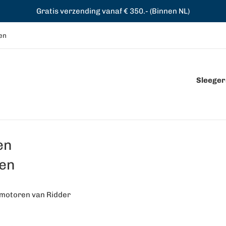
Gratis verzending vanaf € 350.- (Binnen NL)
en
Sleegers
en
en
ermotoren van Ridder