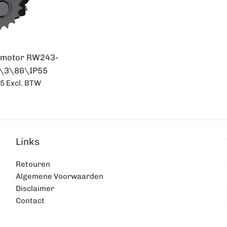
ermotor RW243-
\3\86\IP55
le
05
Excl. BTW
Links
Retouren
Algemene Voorwaarden
Disclaimer
Contact