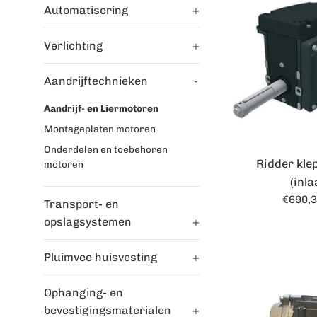
Automatisering
+
Verlichting
+
Aandrijftechnieken
-
Aandrijf- en Liermotoren
Montageplaten motoren
Onderdelen en toebehoren
Ridder kl
motoren
(inla
Norma
€690,
Transport- en
prijs
opslagsystemen
+
Pluimvee huisvesting
+
Ophanging- en
bevestigingsmaterialen
+