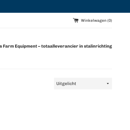
Winkelwagen (
0
)
 Farm Equipment – totaalleverancier in stalinrichting
Sorteer
op