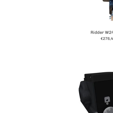
Ridder W2
Norma
€276,
prijs