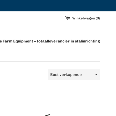
Winkelwagen (
0
)
 Farm Equipment – totaalleverancier in stalinrichting
Sorteer
op