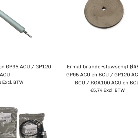
pen GP95 ACU / GP120
Ermaf branderstuwschijf Ø
ACU
GP95 ACU en BCU / GP120 AC
le
9
Excl. BTW
BCU / RGA100 ACU en BC
Normale
€5,74
Excl. BTW
prijs