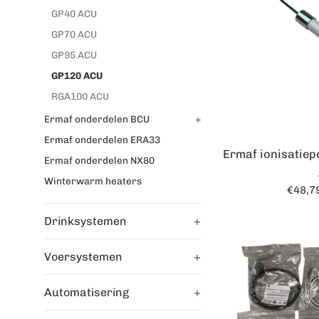
GP40 ACU
GP70 ACU
GP95 ACU
GP120 ACU
RGA100 ACU
Ermaf onderdelen BCU
+
Ermaf onderdelen ERA33
Ermaf ionisatie
Ermaf onderdelen NX80
Winterwarm heaters
Norma
€48,7
prijs
Drinksystemen
+
Voersystemen
+
Automatisering
+