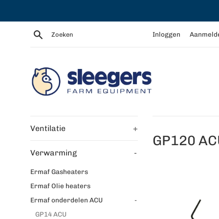
Meteen
naar
de
Zoeken
Inloggen
Aanmeld
content
Ventilatie
+
GP120 AC
Verwarming
-
Ermaf Gasheaters
Ermaf Olie heaters
Ermaf onderdelen ACU
-
GP14 ACU