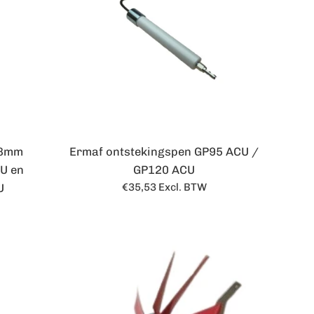
48mm
Ermaf ontstekingspen GP95 ACU /
U en
GP120 ACU
Normale
U
€35,53
Excl. BTW
prijs