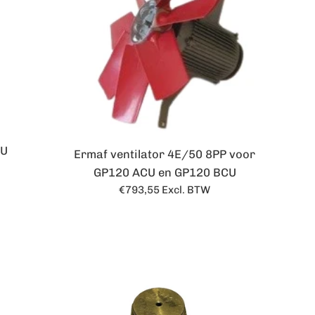
CU
Ermaf ventilator 4E/50 8PP voor
GP120 ACU en GP120 BCU
Normale
€793,55
Excl. BTW
prijs