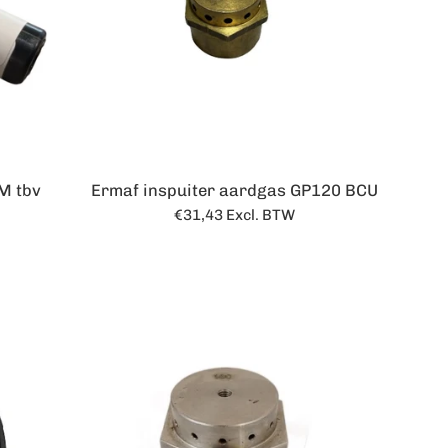
M tbv
Ermaf inspuiter aardgas GP120 BCU
Normale
€31,43
Excl. BTW
prijs