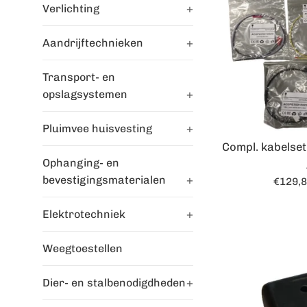
Verlichting
+
Aandrijftechnieken
+
Transport- en
opslagsystemen
+
Pluimvee huisvesting
+
Compl. kabelset
Ophanging- en
bevestigingsmaterialen
+
Norma
€129,
prijs
Elektrotechniek
+
Weegtoestellen
Dier- en stalbenodigdheden
+