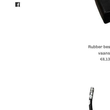
Facebook
Rubber be
vaans
Norm
€8,1
prijs