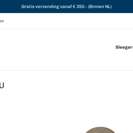
Gratis verzending vanaf € 350.- (Binnen NL)
en
Sleegers
U