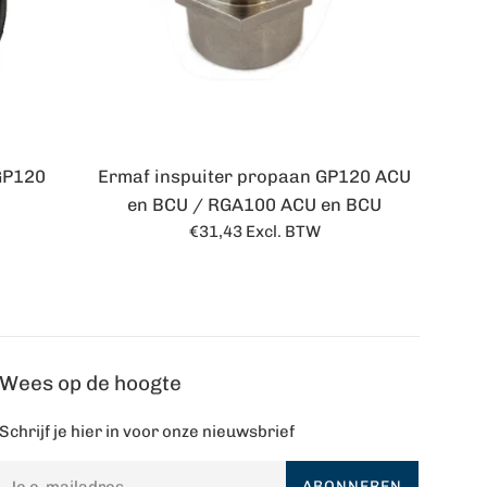
GP120
Ermaf inspuiter propaan GP120 ACU
en BCU / RGA100 ACU en BCU
Normale
€31,43
Excl. BTW
prijs
Wees op de hoogte
Schrijf je hier in voor onze nieuwsbrief
ABONNEREN