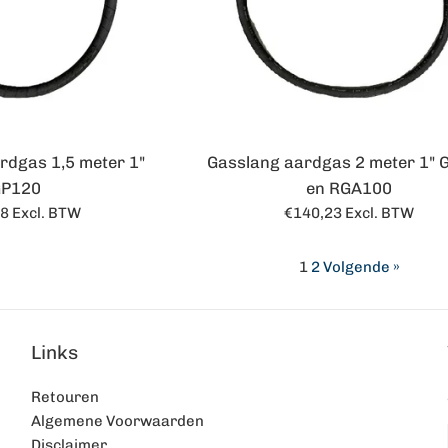
rdgas 1,5 meter 1"
Gasslang aardgas 2 meter 1" 
GP120
en RGA100
le
Normale
28
Excl. BTW
€140,23
Excl. BTW
prijs
1
2
Volgende »
Links
Retouren
Algemene Voorwaarden
Disclaimer