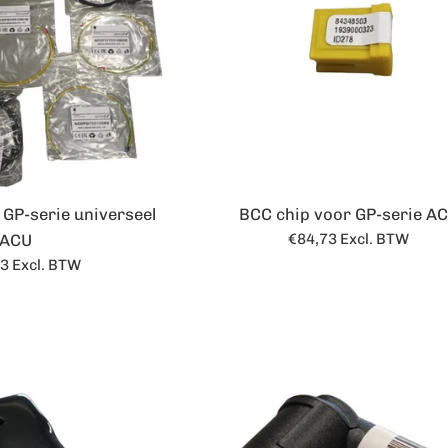
 GP-serie universeel
BCC chip voor GP-serie A
Normale
ACU
€84,73
Excl. BTW
prijs
le
83
Excl. BTW