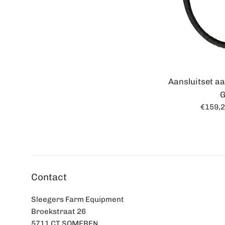
Aansluitset aa
Norma
€159,
prijs
Contact
Sleegers Farm Equipment
Broekstraat 26
5711 CT SOMEREN