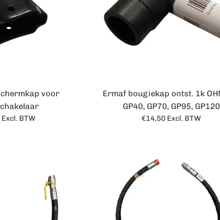
Ermaf bougiekap ontst. 1k OH
schermkap voor
GP40, GP70, GP95, GP120
chakelaar
Normale
ale
€14,50
Excl. BTW
3
Excl. BTW
prijs