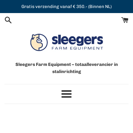
Meteen
Gratis verzending vanaf € 350.- (Binnen NL)
naar
de
content
Sleegers Farm Equipment – totaalleverancier in
stalinrichting
Menu