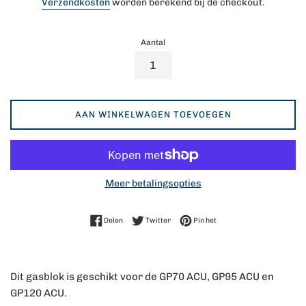
Verzendkosten
worden berekend bij de checkout.
Aantal
AAN WINKELWAGEN TOEVOEGEN
Meer betalingsopties
Delen op Facebook
Twitteren op Twitter
Pinnen op Pinterest
Delen
Twitter
Pin het
Dit gasblok is geschikt voor de GP70 ACU, GP95 ACU en
GP120 ACU.