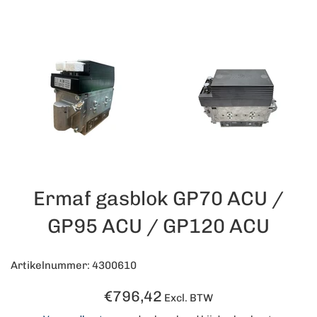
Ermaf gasblok GP70 ACU /
GP95 ACU / GP120 ACU
Artikelnummer: 4300610
Normale
€796,42
Excl. BTW
prijs