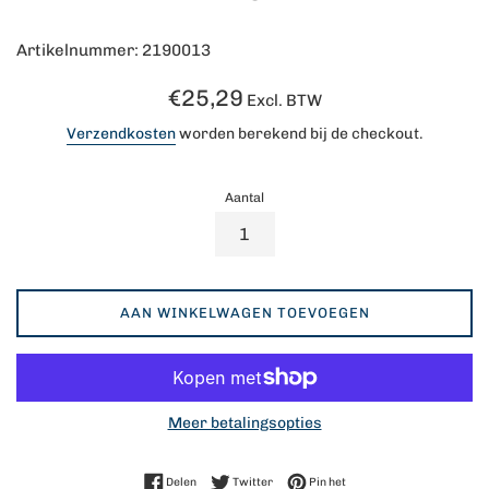
Artikelnummer: 2190013
Normale
€25,29
Excl. BTW
prijs
Verzendkosten
worden berekend bij de checkout.
Aantal
AAN WINKELWAGEN TOEVOEGEN
Meer betalingsopties
Delen op Facebook
Twitteren op Twitter
Pinnen op Pinterest
Delen
Twitter
Pin het