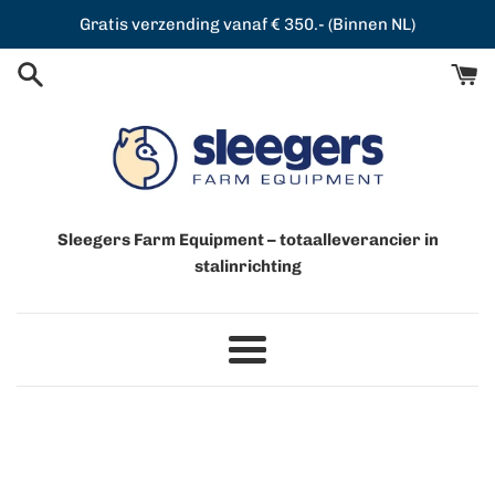
Meteen
Gratis verzending vanaf € 350.- (Binnen NL)
naar
de
content
Sleegers Farm Equipment – totaalleverancier in
stalinrichting
Menu