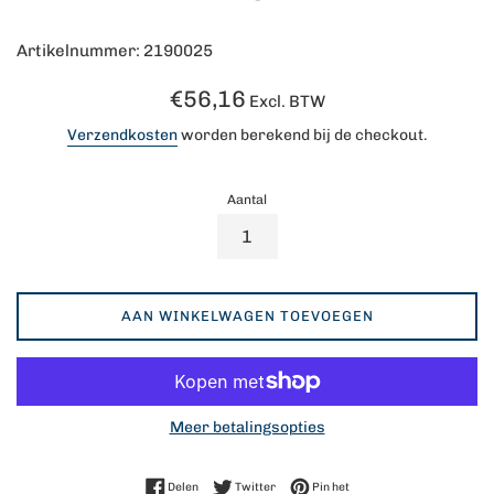
Artikelnummer: 2190025
Normale
€56,16
Excl. BTW
prijs
Verzendkosten
worden berekend bij de checkout.
Aantal
AAN WINKELWAGEN TOEVOEGEN
Meer betalingsopties
Delen op Facebook
Twitteren op Twitter
Pinnen op Pinterest
Delen
Twitter
Pin het