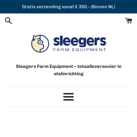
Meteen
Gratis verzending vanaf € 350.- (Binnen NL)
naar
de
content
Sleegers Farm Equipment – totaalleverancier in
stalinrichting
Menu