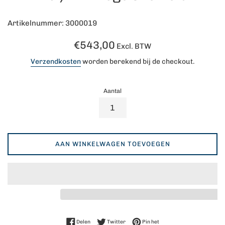
Artikelnummer: 3000019
Normale
€543,00
Excl. BTW
prijs
Verzendkosten
worden berekend bij de checkout.
Aantal
AAN WINKELWAGEN TOEVOEGEN
Delen op Facebook
Twitteren op Twitter
Pinnen op Pinterest
Delen
Twitter
Pin het