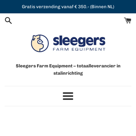
Meteen
Gratis verzending vanaf € 350.- (Binnen NL)
naar
de
content
Sleegers Farm Equipment – totaalleverancier in
stalinrichting
Menu