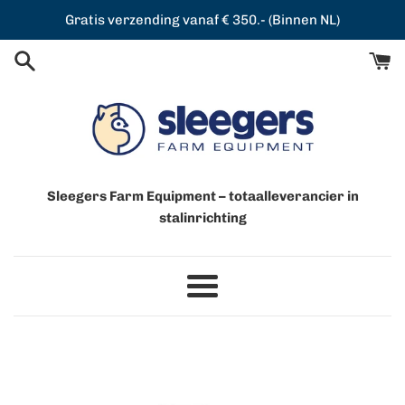
Meteen
Gratis verzending vanaf € 350.- (Binnen NL)
naar
de
content
Sleegers Farm Equipment – totaalleverancier in
stalinrichting
Menu