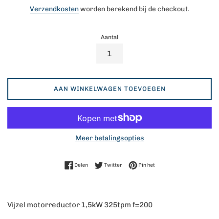
prijs
Verzendkosten
worden berekend bij de checkout.
Aantal
AAN WINKELWAGEN TOEVOEGEN
Meer betalingsopties
Delen op Facebook
Twitteren op Twitter
Pinnen op Pinterest
Delen
Twitter
Pin het
Vijzel motorreductor 1,5kW 325tpm f=200