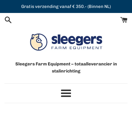
Meteen
Gratis verzending vanaf € 350.- (Binnen NL)
naar
de
content
Sleegers Farm Equipment – totaalleverancier in
stalinrichting
Menu