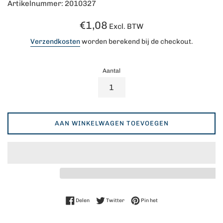
Artikelnummer: 2010327
Normale
€1,08
Excl. BTW
prijs
Verzendkosten
worden berekend bij de checkout.
Aantal
AAN WINKELWAGEN TOEVOEGEN
Delen op Facebook
Twitteren op Twitter
Pinnen op Pinterest
Delen
Twitter
Pin het