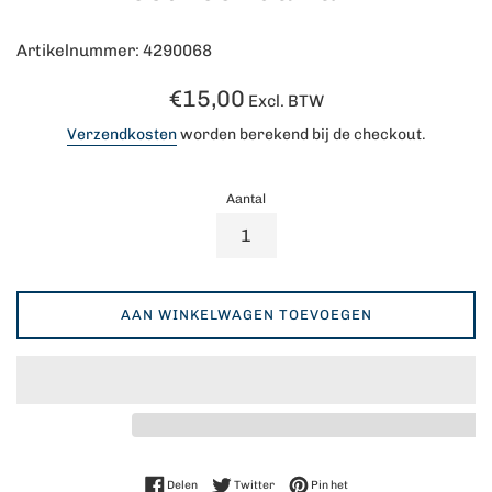
Artikelnummer: 4290068
Normale
€15,00
Excl. BTW
prijs
Verzendkosten
worden berekend bij de checkout.
Aantal
AAN WINKELWAGEN TOEVOEGEN
Delen op Facebook
Twitteren op Twitter
Pinnen op Pinterest
Delen
Twitter
Pin het