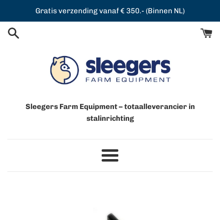
Meteen
Gratis verzending vanaf € 350.- (Binnen NL)
naar
de
content
Sleegers Farm Equipment – totaalleverancier in
stalinrichting
Menu