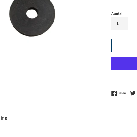
Aantal
Delen 
Delen
ting