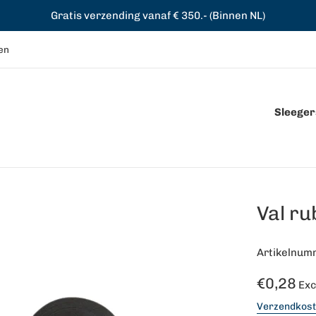
Gratis verzending vanaf € 350.- (Binnen NL)
en
Sleegers
Val ru
Artikelnum
Normale
€0,28
Exc
prijs
Verzendkos