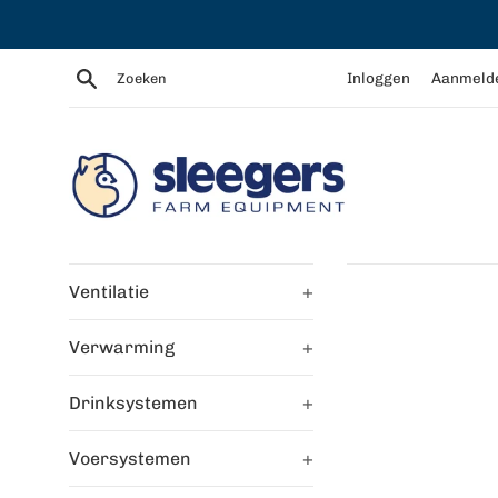
Meteen
naar
de
Zoeken
Inloggen
Aanmeld
content
Ventilatie
+
Verwarming
+
Drinksystemen
+
Voersystemen
+