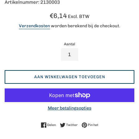
Artikelnummer: 2130003
Normale
€6,14
Excl. BTW
prijs
Verzendkosten
worden berekend bij de checkout.
Aantal
AAN WINKELWAGEN TOEVOEGEN
Meer betalingsopties
Delen op Facebook
Twitteren op Twitter
Pinnen op Pinterest
Delen
Twitter
Pin het