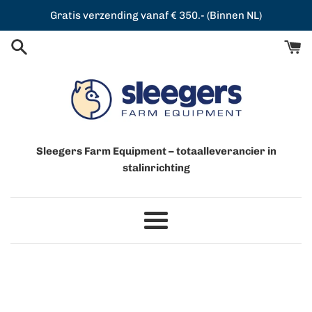
Meteen
Gratis verzending vanaf € 350.- (Binnen NL)
naar
de
content
Sleegers Farm Equipment – totaalleverancier in
stalinrichting
Menu