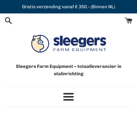
Meteen
Gratis verzending vanaf € 350.- (Binnen NL)
naar
de
content
Sleegers Farm Equipment – totaalleverancier in
stalinrichting
Menu