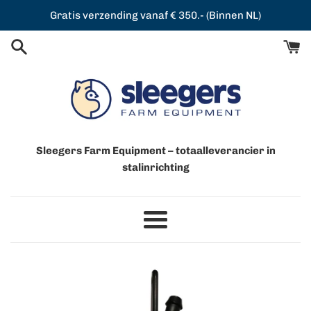
Meteen
Gratis verzending vanaf € 350.- (Binnen NL)
naar
de
content
Sleegers Farm Equipment – totaalleverancier in
stalinrichting
Menu