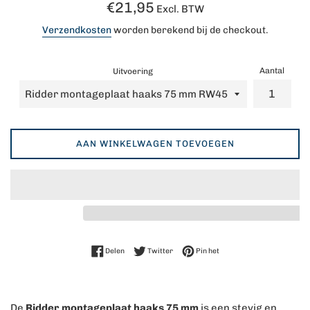
Normale
€21,95
Excl. BTW
prijs
Verzendkosten
worden berekend bij de checkout.
Aantal
Uitvoering
AAN WINKELWAGEN TOEVOEGEN
Delen op Facebook
Twitteren op Twitter
Pinnen op Pinterest
Delen
Twitter
Pin het
De
Ridder montageplaat haaks 75 mm
is een stevig en