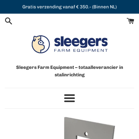
Meteen
Gratis verzending vanaf € 350.- (Binnen NL)
naar
de
content
Sleegers Farm Equipment – totaalleverancier in
stalinrichting
Menu