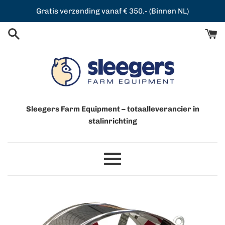
Meteen
Gratis verzending vanaf € 350.- (Binnen NL)
naar
de
content
Sleegers Farm Equipment – totaalleverancier in
stalinrichting
Menu