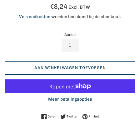
Normale
€8,24
Excl. BTW
prijs
Verzendkosten
worden berekend bij de checkout.
Aantal
AAN WINKELWAGEN TOEVOEGEN
Meer betalingsopties
Delen op Facebook
Twitteren op Twitter
Pinnen op Pinterest
Delen
Twitter
Pin het