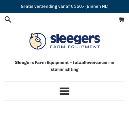
Meteen
Gratis verzending vanaf € 350.- (Binnen NL)
naar
de
content
Sleegers Farm Equipment – totaalleverancier in
stalinrichting
Menu