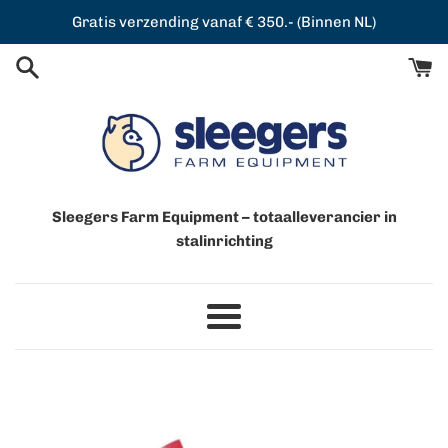
Meteen
Gratis verzending vanaf € 350.- (Binnen NL)
naar
de
content
Sleegers Farm Equipment – totaalleverancier in
stalinrichting
Menu