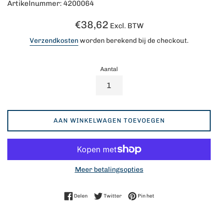
Artikelnummer: 4200064
Normale
€38,62
Excl. BTW
prijs
Verzendkosten
worden berekend bij de checkout.
Aantal
AAN WINKELWAGEN TOEVOEGEN
Meer betalingsopties
Delen op Facebook
Twitteren op Twitter
Pinnen op Pinterest
Delen
Twitter
Pin het