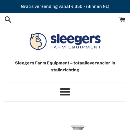
Meteen
Gratis verzending vanaf € 350.- (Binnen NL)
naar
de
content
Sleegers Farm Equipment – totaalleverancier in
stalinrichting
Menu