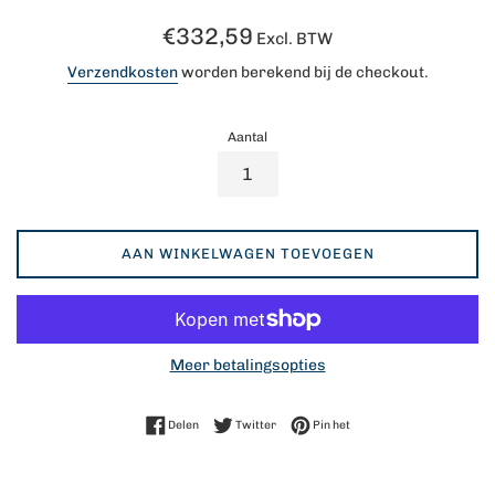
Normale
€332,59
Excl. BTW
prijs
Verzendkosten
worden berekend bij de checkout.
Aantal
AAN WINKELWAGEN TOEVOEGEN
Meer betalingsopties
Delen op Facebook
Twitteren op Twitter
Pinnen op Pinterest
Delen
Twitter
Pin het