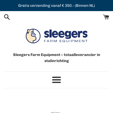
Meteen
Gratis verzending vanaf € 350.- (Binnen NL)
naar
de
content
Sleegers Farm Equipment – totaalleverancier in
stalinrichting
Menu