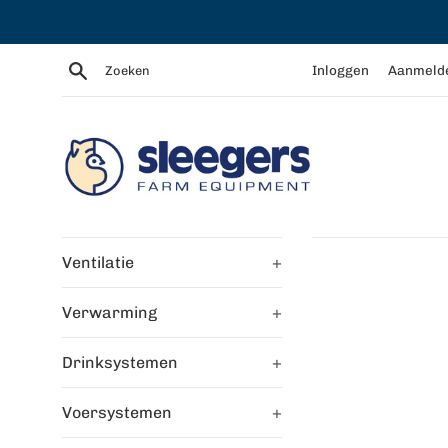
Meteen
naar
de
Zoeken
Inloggen
Aanmeld
content
Ventilatie
+
Verwarming
+
Drinksystemen
+
Voersystemen
+