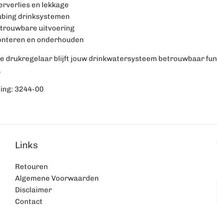
rverlies en lekkage
ubing drinksystemen
trouwbare uitvoering
onteren en onderhouden
e drukregelaar blijft jouw drinkwatersysteem betrouwbaar fun
.
ing: 3244-00
Links
Retouren
Algemene Voorwaarden
Disclaimer
Contact