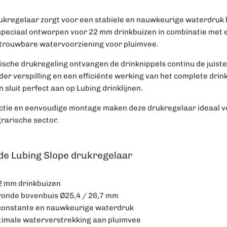
ukregelaar zorgt voor een stabiele en nauwkeurige waterdruk
 speciaal ontworpen voor 22 mm drinkbuizen in combinatie met
trouwbare watervoorziening voor pluimvee.
ische drukregeling ontvangen de drinknippels continu de juiste
r verspilling en een efficiënte werking van het complete drink
n sluit perfect aan op Lubing drinklijnen.
ctie en eenvoudige montage maken deze drukregelaar ideaal v
agrarische sector.
de Lubing Slope drukregelaar
2 mm drinkbuizen
ronde bovenbuis Ø25,4 / 26,7 mm
 constante en nauwkeurige waterdruk
timale waterverstrekking aan pluimvee