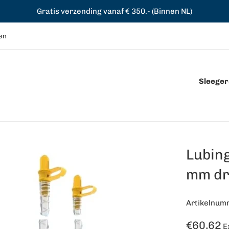
Gratis verzending vanaf € 350.- (Binnen NL)
en
Sleegers
Lubing
mm dr
Artikelnum
Normale
€60,62
E