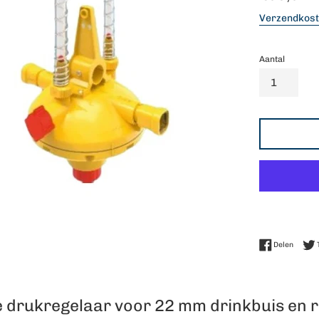
prijs
Verzendkos
Aantal
Delen 
Delen
e drukregelaar voor 22 mm drinkbuis en 