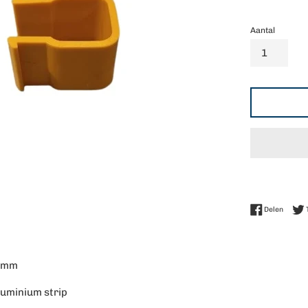
Aantal
Delen 
Delen
22mm
uminium strip