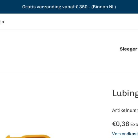
Gratis verzending vanaf € 350.- (Binnen NL)
en
Sleegers
Lubin
Artikelnum
Normale
€0,38
Exc
prijs
Verzendkos