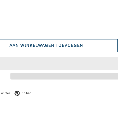
AAN WINKELWAGEN TOEVOEGEN
op Facebook
Twitteren op Twitter
Pinnen op Pinterest
Twitter
Pin het