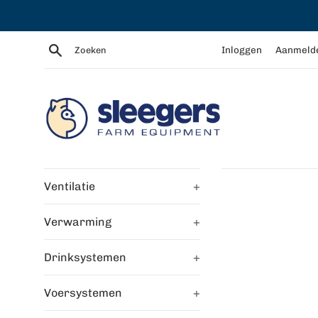
Meteen
naar
de
Zoeken
Inloggen
Aanmeld
content
Ventilatie
+
Verwarming
+
Drinksystemen
+
Voersystemen
+