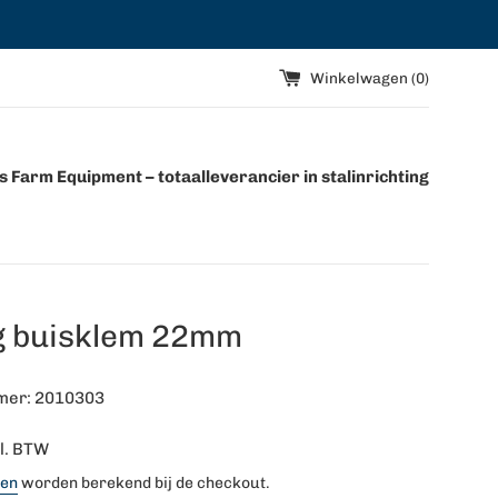
Winkelwagen (
0
)
 Farm Equipment – totaalleverancier in stalinrichting
g buisklem 22mm
mer: 2010303
l. BTW
ten
worden berekend bij de checkout.