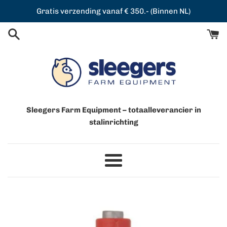
Meteen
Gratis verzending vanaf € 350.- (Binnen NL)
naar
de
content
Sleegers Farm Equipment – totaalleverancier in
stalinrichting
Menu