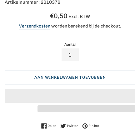
Artikelnummer: 2010376
Normale
€0,50
Excl. BTW
prijs
Verzendkosten
worden berekend bij de checkout.
Aantal
AAN WINKELWAGEN TOEVOEGEN
Delen op Facebook
Twitteren op Twitter
Pinnen op Pinterest
Delen
Twitter
Pin het