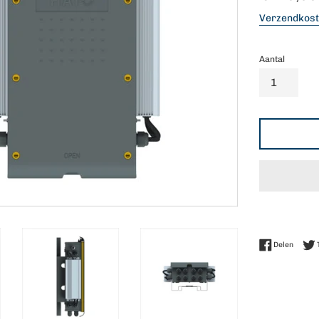
prijs
Verzendkos
Aantal
Delen 
Delen