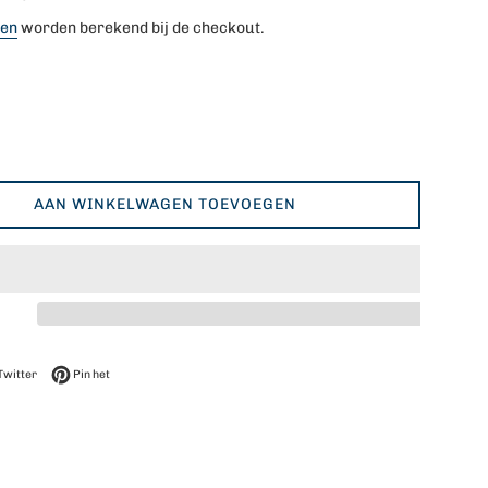
ten
worden berekend bij de checkout.
AAN WINKELWAGEN TOEVOEGEN
op Facebook
Twitteren op Twitter
Pinnen op Pinterest
Twitter
Pin het