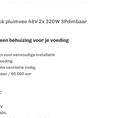
ck pluimvee 48V 2x 320W 3Pdimbaar
een behuizing voor je voeding
gn voor eenvoudige installatie
voeding
e ventilatie nodig.
jaar / 60.000 uur
:
 V
100%