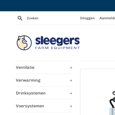
Meteen
naar
de
Zoeken
Inloggen
Aanmeld
content
Ventilatie
+
Verwarming
+
Drinksystemen
+
Voersystemen
+