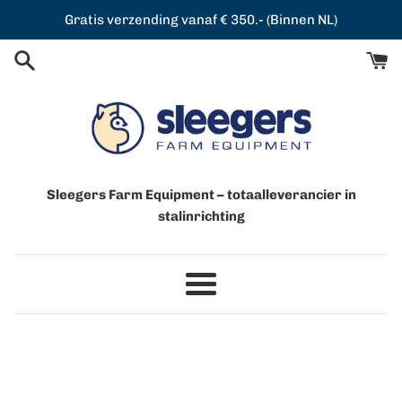
Meteen
Gratis verzending vanaf € 350.- (Binnen NL)
naar
de
content
Sleegers Farm Equipment – totaalleverancier in
stalinrichting
Menu