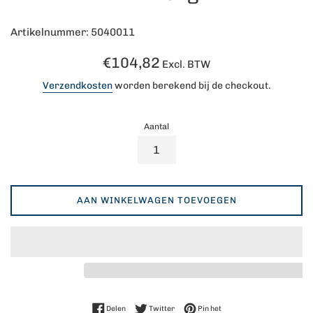
Artikelnummer: 5040011
Normale
€104,82
Excl. BTW
prijs
Verzendkosten
worden berekend bij de checkout.
Aantal
AAN WINKELWAGEN TOEVOEGEN
Delen op Facebook
Twitteren op Twitter
Pinnen op Pinterest
Delen
Twitter
Pin het