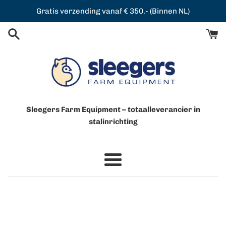
Meteen
Gratis verzending vanaf € 350.- (Binnen NL)
naar
de
content
Sleegers Farm Equipment – totaalleverancier in
stalinrichting
Menu