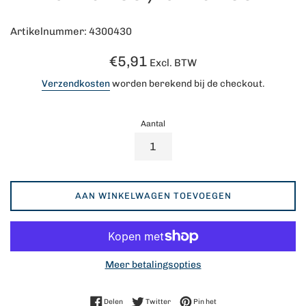
Artikelnummer: 4300430
Normale
€5,91
Excl. BTW
prijs
Verzendkosten
worden berekend bij de checkout.
Aantal
AAN WINKELWAGEN TOEVOEGEN
Meer betalingsopties
Delen op Facebook
Twitteren op Twitter
Pinnen op Pinterest
Delen
Twitter
Pin het