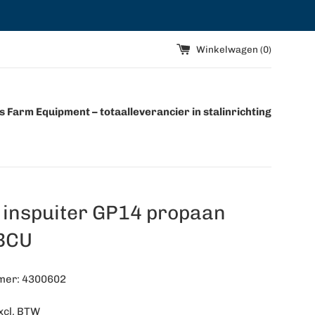
Winkelwagen (
0
)
 Farm Equipment – totaalleverancier in stalinrichting
 inspuiter GP14 propaan
BCU
mer: 4300602
xcl. BTW