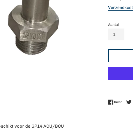
prijs
Verzendkos
Aantal
Delen 
Delen
geschikt voor de GP14 ACU/BCU