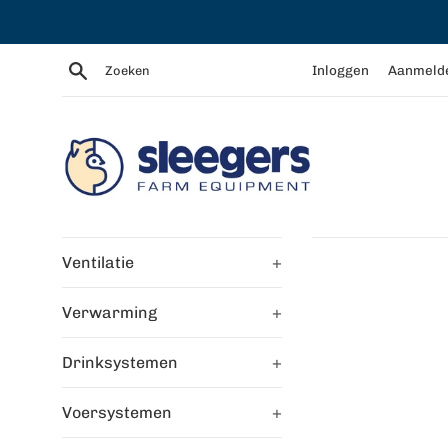
Meteen
naar
de
Zoeken
Inloggen
Aanmeld
content
Ventilatie
+
Verwarming
+
Drinksystemen
+
Voersystemen
+