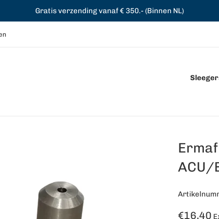
Gratis verzending vanaf € 350.- (Binnen NL)
en
Sleegers
Ermaf
ACU/
Artikelnum
Normale
€16,40
E