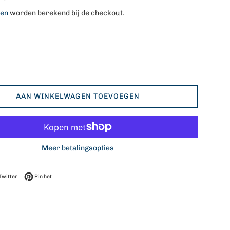
ten
worden berekend bij de checkout.
AAN WINKELWAGEN TOEVOEGEN
Meer betalingsopties
op Facebook
Twitteren op Twitter
Pinnen op Pinterest
Twitter
Pin het