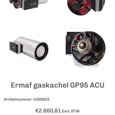
Ermaf gaskachel GP95 ACU
Artikelnummer: 4300625
Normale
€2.860,81
Excl. BTW