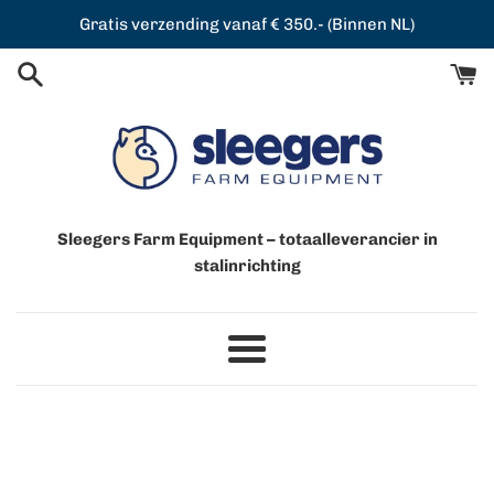
Meteen
Gratis verzending vanaf € 350.- (Binnen NL)
naar
de
content
Sleegers Farm Equipment – totaalleverancier in
stalinrichting
Menu