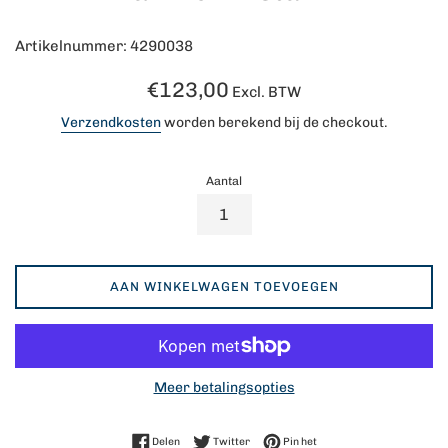
Artikelnummer: 4290038
Normale
€123,00
Excl. BTW
prijs
Verzendkosten
worden berekend bij de checkout.
Aantal
AAN WINKELWAGEN TOEVOEGEN
Meer betalingsopties
Delen op Facebook
Twitteren op Twitter
Pinnen op Pinterest
Delen
Twitter
Pin het