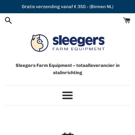
Meteen
Gratis verzending vanaf € 350.- (Binnen NL)
naar
de
content
Sleegers Farm Equipment – totaalleverancier in
stalinrichting
Menu