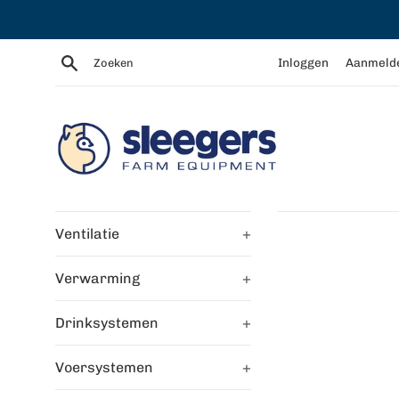
Meteen
naar
de
Zoeken
Inloggen
Aanmeld
content
Ventilatie
+
Verwarming
+
Drinksystemen
+
Voersystemen
+