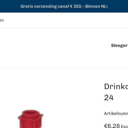
Gratis verzending vanaf € 350.- (Binnen NL)
en
Sleegers
Drinkc
24
Artikelnum
Normale
€6,28
Exc