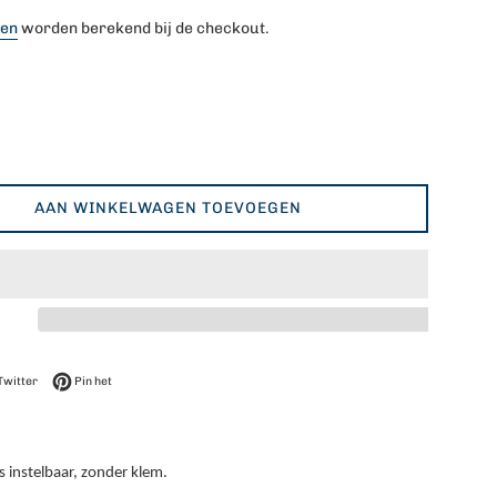
ten
worden berekend bij de checkout.
AAN WINKELWAGEN TOEVOEGEN
op Facebook
Twitteren op Twitter
Pinnen op Pinterest
Twitter
Pin het
 instelbaar, zonder klem.