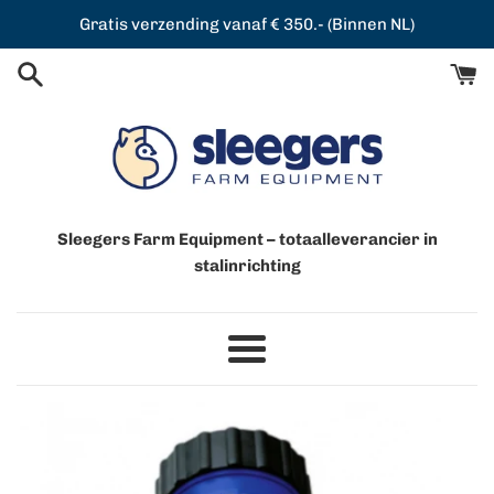
Meteen
Gratis verzending vanaf € 350.- (Binnen NL)
naar
de
content
Sleegers Farm Equipment – totaalleverancier in
stalinrichting
Menu