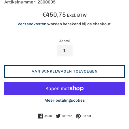
Artikelnummer: 2300005
Normale
€450,75
Excl. BTW
prijs
Verzendkosten
worden berekend bij de checkout.
Aantal
AAN WINKELWAGEN TOEVOEGEN
Meer betalingsopties
Delen op Facebook
Twitteren op Twitter
Pinnen op Pinterest
Delen
Twitter
Pin het