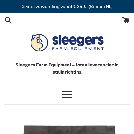
Meteen
Gratis verzending vanaf € 350.- (Binnen NL)
naar
de
content
Sleegers Farm Equipment – totaalleverancier in
stalinrichting
Menu