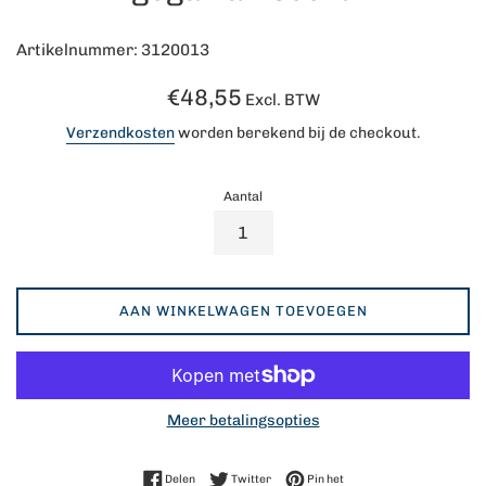
Artikelnummer: 3120013
Normale
€48,55
Excl. BTW
prijs
Verzendkosten
worden berekend bij de checkout.
Aantal
AAN WINKELWAGEN TOEVOEGEN
Meer betalingsopties
Delen op Facebook
Twitteren op Twitter
Pinnen op Pinterest
Delen
Twitter
Pin het