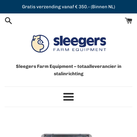
Meteen
Gratis verzending vanaf € 350.- (Binnen NL)
naar
de
content
Sleegers Farm Equipment – totaalleverancier in
stalinrichting
Menu