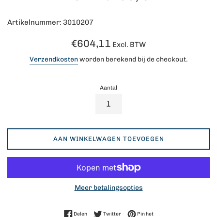
Artikelnummer: 3010207
Normale
€604,11
Excl. BTW
prijs
Verzendkosten
worden berekend bij de checkout.
Aantal
AAN WINKELWAGEN TOEVOEGEN
Meer betalingsopties
Delen op Facebook
Twitteren op Twitter
Pinnen op Pinterest
Delen
Twitter
Pin het