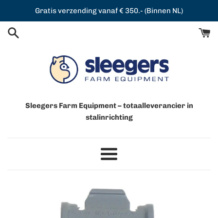
Meteen
Gratis verzending vanaf € 350.- (Binnen NL)
naar
de
content
Sleegers Farm Equipment – totaalleverancier in
stalinrichting
Menu