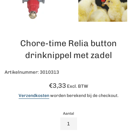
Chore-time Relia button
drinknippel met zadel
Artikelnummer: 3010313
Normale
€3,33
Excl. BTW
prijs
Verzendkosten
worden berekend bij de checkout.
Aantal