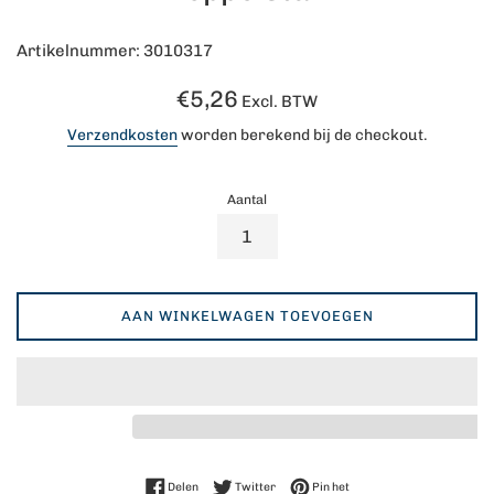
Artikelnummer: 3010317
Normale
€5,26
Excl. BTW
prijs
Verzendkosten
worden berekend bij de checkout.
Aantal
AAN WINKELWAGEN TOEVOEGEN
Delen op Facebook
Twitteren op Twitter
Pinnen op Pinterest
Delen
Twitter
Pin het