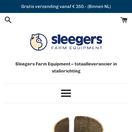
Meteen
Gratis verzending vanaf € 350.- (Binnen NL)
naar
de
content
Sleegers Farm Equipment – totaalleverancier in
stalinrichting
Menu