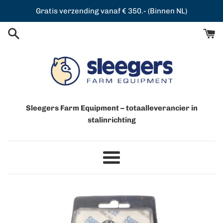
Meteen
Gratis verzending vanaf € 350.- (Binnen NL)
naar
de
content
Sleegers Farm Equipment – totaalleverancier in
stalinrichting
Menu