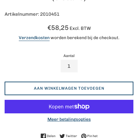
Artikelnummer: 2010451
Normale
€58,25
Excl. BTW
prijs
Verzendkosten
worden berekend bij de checkout.
Aantal
AAN WINKELWAGEN TOEVOEGEN
Meer betalingsopties
Delen op Facebook
Twitteren op Twitter
Pinnen op Pinterest
Delen
Twitter
Pin het