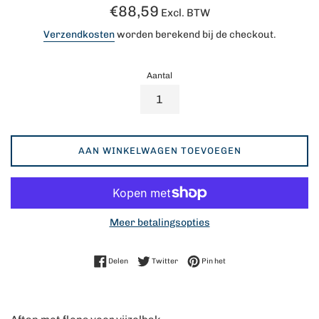
Normale
€88,59
Excl. BTW
prijs
Verzendkosten
worden berekend bij de checkout.
Aantal
AAN WINKELWAGEN TOEVOEGEN
Meer betalingsopties
Delen op Facebook
Twitteren op Twitter
Pinnen op Pinterest
Delen
Twitter
Pin het