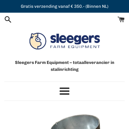
Meteen
Gratis verzending vanaf € 350.- (Binnen NL)
naar
de
content
Sleegers Farm Equipment – totaalleverancier in
stalinrichting
Menu