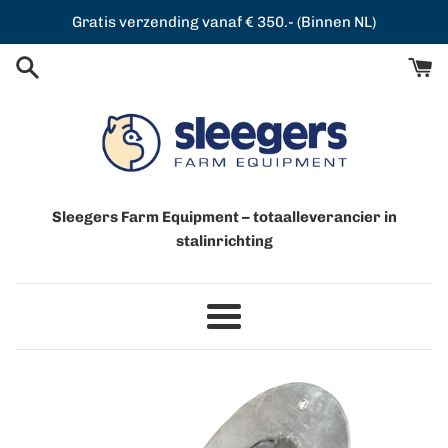
Meteen
Gratis verzending vanaf € 350.- (Binnen NL)
naar
de
content
Sleegers Farm Equipment – totaalleverancier in
stalinrichting
Menu