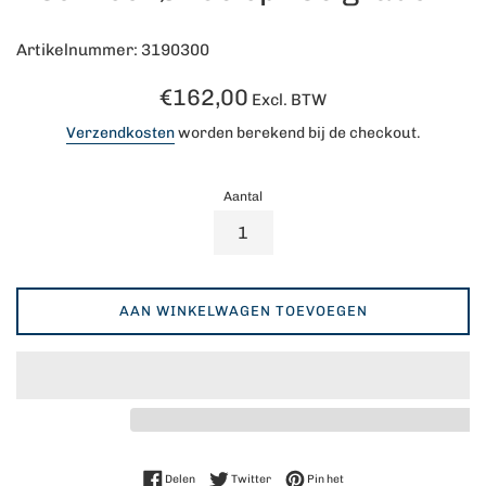
Artikelnummer: 3190300
Normale
€162,00
Excl. BTW
prijs
Verzendkosten
worden berekend bij de checkout.
Aantal
AAN WINKELWAGEN TOEVOEGEN
Delen op Facebook
Twitteren op Twitter
Pinnen op Pinterest
Delen
Twitter
Pin het