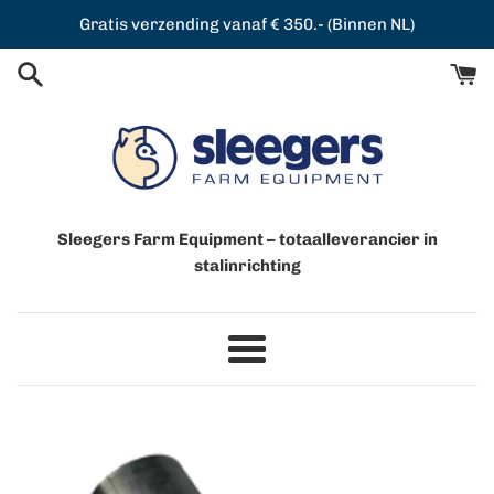
Meteen
Gratis verzending vanaf € 350.- (Binnen NL)
naar
de
content
Sleegers Farm Equipment – totaalleverancier in
stalinrichting
Menu