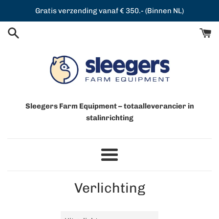
Meteen
Gratis verzending vanaf € 350.- (Binnen NL)
naar
de
content
Sleegers Farm Equipment – totaalleverancier in
stalinrichting
Menu
Verlichting
Sorteer