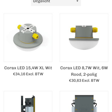
op
Corax LED 15,4W XL Wit
Corax LED 8,7W Wit, 6W
Normale
€34,16
Excl. BTW
Rood, 2-polig
prijs
Normale
€30,63
Excl. BTW
prijs