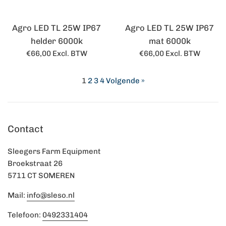
Agro LED TL 25W IP67
Agro LED TL 25W IP67
helder 6000k
mat 6000k
Normale
Normale
€66,00
Excl. BTW
€66,00
Excl. BTW
prijs
prijs
1
2
3
4
Volgende »
Contact
Sleegers Farm Equipment
Broekstraat 26
5711 CT SOMEREN
Mail:
info@sleso.nl
Telefoon:
0492331404