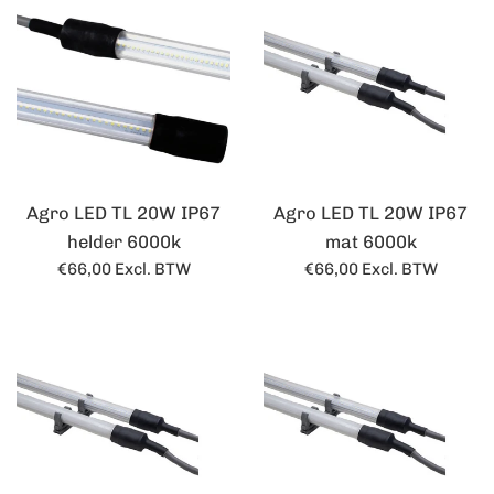
Agro LED TL 20W IP67
Agro LED TL 20W IP67
helder 6000k
mat 6000k
Normale
Normale
€66,00
Excl. BTW
€66,00
Excl. BTW
prijs
prijs