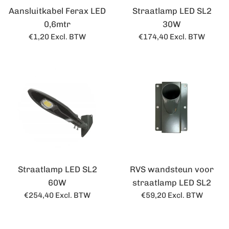
Aansluitkabel Ferax LED
Straatlamp LED SL2
0,6mtr
30W
Normale
Normale
€1,20
Excl. BTW
€174,40
Excl. BTW
prijs
prijs
Straatlamp LED SL2
RVS wandsteun voor
60W
straatlamp LED SL2
Normale
Normale
€254,40
Excl. BTW
€59,20
Excl. BTW
prijs
prijs